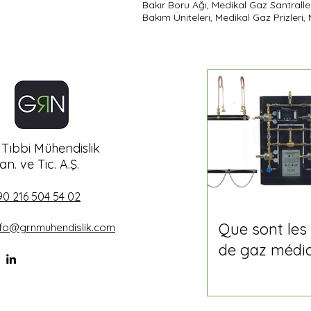
Bakır Boru Ağı, Medikal Gaz Santralle
Bakım Üniteleri, Medikal Gaz Prizleri
Tıbbi Mühendislik
an. ve Tic. A.Ş.
90 216 504 54 02
Que sont les
nfo@grnmuhendislik.com
de gaz médi