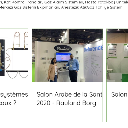
ri, Kat Kontrol Panoları, Gaz Alarm Sistemleri, Hasta YatakbaşıÜnitel
, Merkezi Gaz Sistemi Ekipmanları, Anestezik AtıkGaz Tahliye Sistemi
 systèmes
Salon Arabe de la Santé
Salon
caux ?
2020 - Rauland Borg