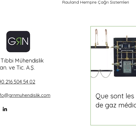
Rauland Hemşire Çağrı Sistemleri
Tıbbi Mühendislik
an. ve Tic. A.Ş.
90 216 504 54 02
Que sont les
nfo@grnmuhendislik.com
de gaz médi