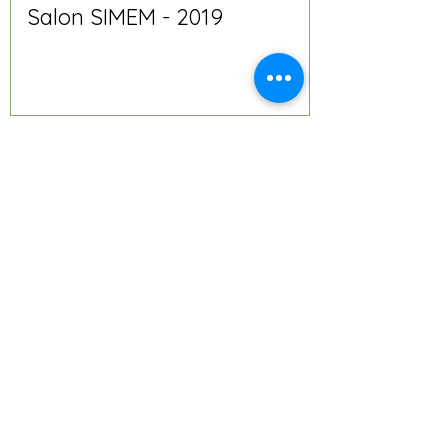
Salon SIMEM - 2019
Unité de tête de lit pour
patients
Unité de soins intensifs
Suspension pour salle
d'opération
Prise de gaz médical
Débitmètre d'oxygène
Régulateur de vide
Usine d'oxygène