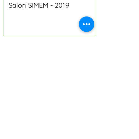
Salon SIMEM - 2019
Unité de tête de lit pour
patients
Unité de soins intensifs
Suspension pour salle
d'opération
Prise de gaz médical
Débitmètre d'oxygène
Régulateur de vide
Usine d'oxygène