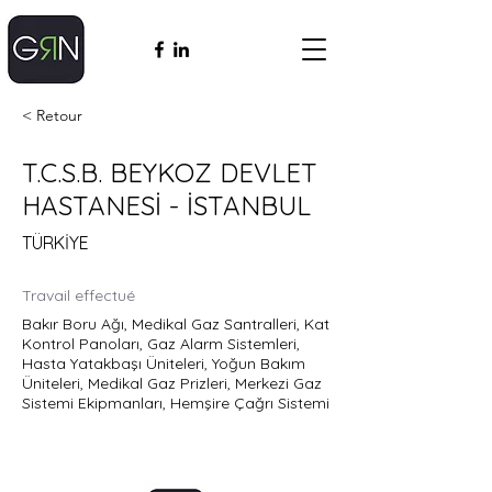
< Retour
T.C.S.B. BEYKOZ DEVLET
HASTANESİ - İSTANBUL
TÜRKİYE
Travail effectué
Bakır Boru Ağı, Medikal Gaz Santralleri, Kat
Kontrol Panoları, Gaz Alarm Sistemleri,
Hasta Yatakbaşı Üniteleri, Yoğun Bakım
Üniteleri, Medikal Gaz Prizleri, Merkezi Gaz
Sistemi Ekipmanları, Hemşire Çağrı Sistemi