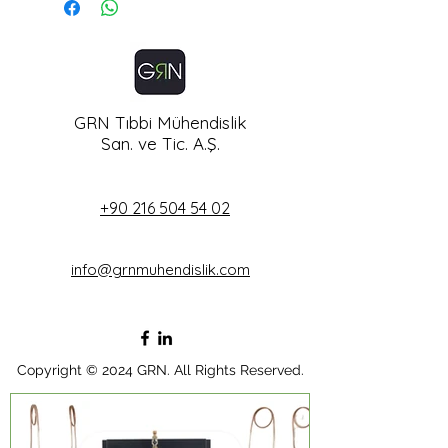
avec un pot d'humidification
Norme : DIN, BS, AF
Échelle de réglage 0-15 lt/min
GRN Tıbbi Mühendislik
San. ve Tic. A.Ş.
+90 216 504 54 02
info@grnmuhendislik.com
Copyright © 2024 GRN. All Rights Reserved.