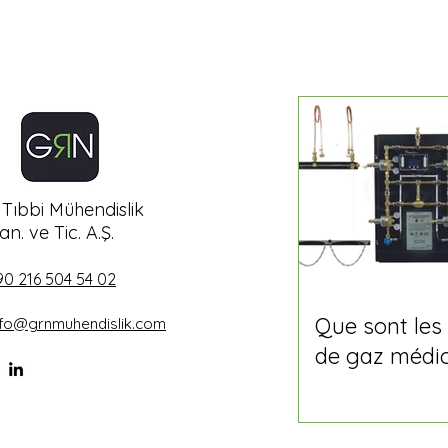
Tıbbi Mühendislik
an. ve Tic. A.Ş.
90 216 504 54 02
Que sont les
nfo@grnmuhendislik.com
de gaz médi