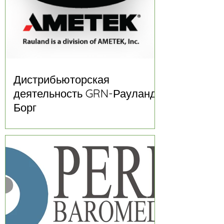
Дистрибьюторская
деятельность GRN-Рауланд
Борг