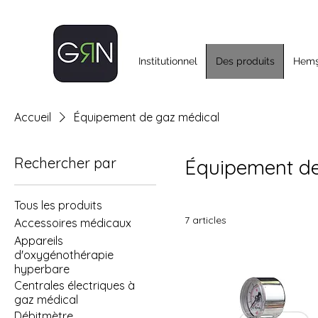
Institutionnel
Des produits
Hemşi
Accueil
Équipement de gaz médical
Rechercher par
Équipement de
Tous les produits
7 articles
Accessoires médicaux
Appareils
d'oxygénothérapie
hyperbare
Centrales électriques à
gaz médical
Débitmètre