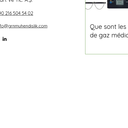
90 216 504 54 02
Que sont les
nfo@grnmuhendislik.com
de gaz médi