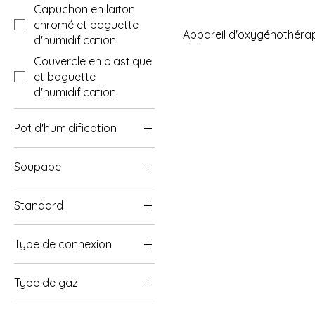
Capuchon en laiton
chromé et baguette
Appareil d'oxygénothéra
d'humidification
Couvercle en plastique
et baguette
d'humidification
Pot d'humidification
Couvercle en laiton
Soupape
chromé et tige
d'humidification
Laiton chromé
Couvercle en plastique
Standard
Plastique
et baguette
AF
d'humidification
Type de connexion
BS
3/4
DIN
Type de gaz
5/8 BS
Air comprimé 4 bars