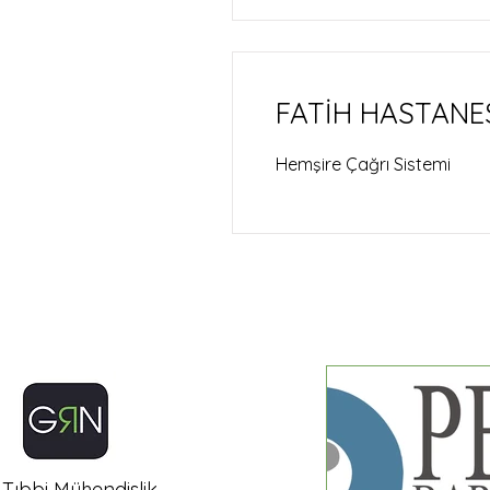
FATİH HASTANES
Hemşire Çağrı Sistemi
Tıbbi Mühendislik