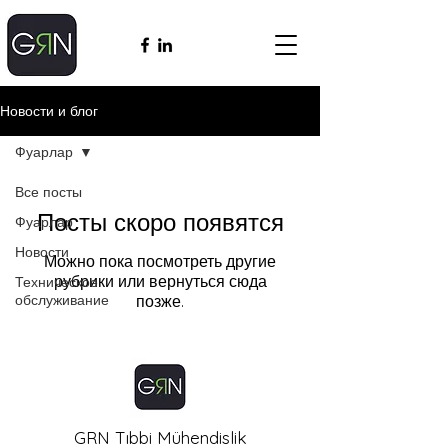
Новости и блог
Фуарлар
Все посты
Посты скоро появятся
Фуарлар
Новости
Можно пока посмотреть другие
рубрики или вернуться сюда
Техническое
обслуживание
позже.
GRN Tıbbi Mühendislik