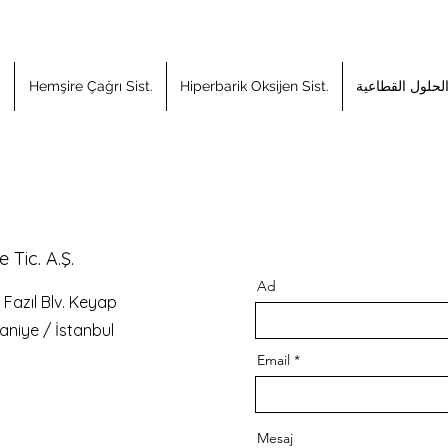
لحلول القطاعية
Hiperbarik Oksijen Sist.
Hemşire Çağrı Sist.
م
 Tic. A.Ş.
Ad
 Fazıl Blv. Keyap
aniye / İstanbul
Email
Mesaj