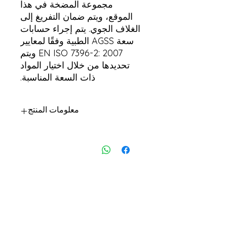
مجموعة المضخة في هذا
الموقع، ويتم ضمان التفريغ إلى
الغلاف الجوي. يتم إجراء حسابات
سعة AGSS الطبية وفقًا لمعايير
EN ISO 7396-2: 2007 ويتم
تحديدها من خلال اختيار المواد
ذات السعة المناسبة.
معلومات المنتج
منفاخ: الحد الأدنى 2 قطعة
الهيكل: صفائح معدنية مطلية بالكهرباء
الساكنة
الاتصال: أنابيب النحاس
صمام الإغاثة: متضمن
لوحة التحكم: الكترونية