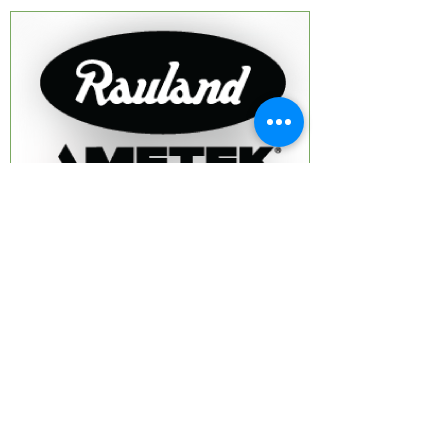
GRN-Rauland Borg
Distribütörlük