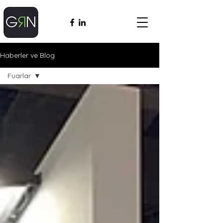
Haberler ve Blog
Fuarlar
All Posts
Fuarlar
Haberler
Teknik
Bilgiler